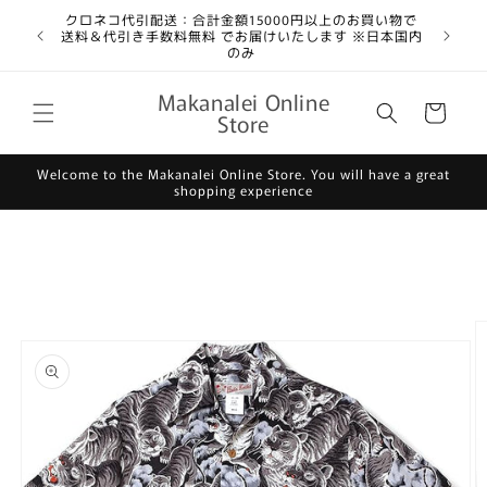
コンテ
クロネコ代引配送：合計金額15000円以上のお買い物で
ンツに
送料＆代引き手数料無料 でお届けいたします ※日本国内
進む
のみ
カ
Makanalei Online
ー
Store
ト
Welcome to the Makanalei Online Store. You will have a great
shopping experience
商品情
報にス
キップ