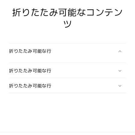
ヒ
ヒ
ャ
ャ
折りたたみ可能なコンテン
ク
ク
ツ
虎
虎
２】
２】
HK-
HK-
19007
19007
/
/
折りたたみ可能な行
BLACK
BLACK
の
の
数
数
折りたたみ可能な行
量
量
を
を
折りたたみ可能な行
減
増
ら
や
す
す