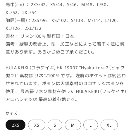
肩巾(cm) ： 2XS/42、XS/44、S/46、M/48、L/50、
XL/52、2XL/54
胸囲(一周)：2XS/96、XS/102、S/108、M/114、L/120、
XL/126、2XL/132
素材： リネン100% 製作国：日本
備考：縫製の都合上、型・加工などによって若干寸法に誤
差があります。あらかじめご了承ください。
HULA KEIKI (フラケイキ) HK-19007 “Hyaku-tora 2 (ヒャク
虎２)“ 素材は リネン100% です。 左胸のポケットは柄合わ
せされています。ボタンは天然素材のココナッツボタンを
使用。 最高級リネン素材を使った HULA KEIKI (フラケイキ)
アロハシャツは 最高の着心地です。
サイズ
2XS
XS
S
M
L
XL