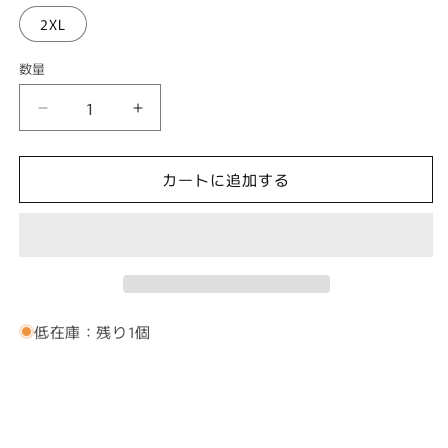
2XL
数量
フ
フ
ラ
ラ
ケ
ケ
カートに追加する
イ
イ
キ
キ
ア
ア
ロ
ロ
ハ
ハ
シ
シ
低在庫：残り1個
ャ
ャ
ツ
ツ
【Hyaku-
【Hyaku-
tora
tora
2
2