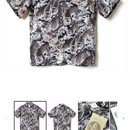
モ
ー
ダ
ル
で
メ
デ
ィ
ア
(1)
を
(2
開