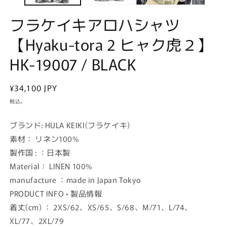
く
フラケイキアロハシャツ
【Hyaku-tora 2 ヒャク虎２】
HK-19007 / BLACK
通
¥34,100 JPY
常
税込。
価
格
ブランド: HULA KEIKI(フラケイキ)
素材： リネン100%
製作国 : ：日本製
Material： LINEN 100%
manufacture ：made in Japan Tokyo
PRODUCT INFO • 製品情報
着丈(cm) ： 2XS/62、XS/65、S/68、M/71、L/74、
XL/77、2XL/79