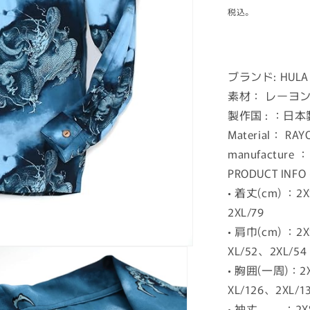
常
税込。
価
格
ブランド: HULA
素材： レーヨン
製作国 : ：日本
Material： RA
manufacture ：
PRODUCT INF
• 着丈(cm) ：2
2XL/79
• 肩巾(cm) ：2
XL/52、2XL/54
• 胸囲(一周)：2X
XL/126、2XL/1
• 袖丈 ：2XS/