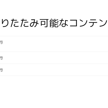
袖
龍/LONG
SLEEVE
折りたたみ可能なコンテン
DRAGON
】
HK-
19014L
/BLUE
行
の
数
行
量
を
行
減
ら
す