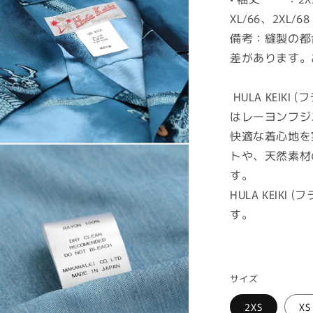
XL/66、2XL/68
備考：縫製の都
差があります。
HULA KEIKI (
はレーヨンフジ
快適な着心地を
トや、天然素材
す。
HULA KEIK
す。
サイズ
2XS
XS