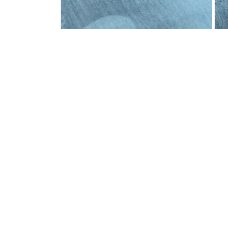
モ
モ
ー
ー
ダ
ダ
ル
ル
で
で
メ
メ
デ
デ
ィ
ィ
ア
ア
(4)
(5)
を
を
開
開
く
く