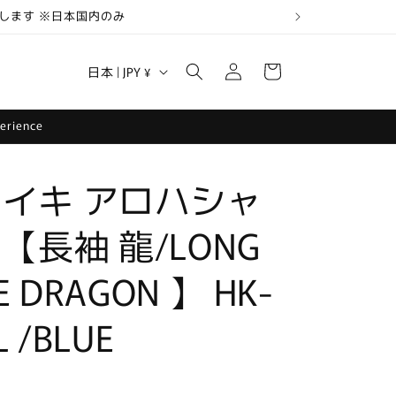
します ※日本国内のみ
ロ
カ
グ
国
ー
日本 | JPY ¥
イ
/
ト
ン
地
perience
域
イキ アロハシャ
【長袖 龍/LONG
E DRAGON 】 HK-
L /BLUE