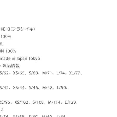
 KEIKI(フラケイキ)
100%
製
YON 100%
made in Japan Tokyo
O • 製品情報
XS/62、XS/65、S/68、M/71、L/74、XL/77、
XS/42、XS/44、S/46、M/48、L/50、
S/96、XS/102、S/108、M/114、L/120、
32
56、XS/58、S/60、M/62、L/64、