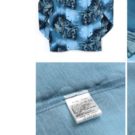
メ
デ
ィ
ア
(1)
を
開
く
モ
モ
ー
ー
ダ
ダ
ル
ル
で
で
メ
メ
デ
デ
ィ
ィ
ア
ア
(2)
(3)
を
を
開
開
く
く