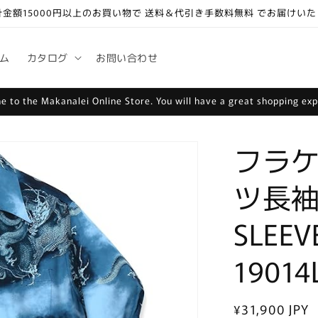
金額15000円以上のお買い物で 送料＆代引き手数料無料 でお届けいた
ム
カタログ
お問い合わせ
 to the Makanalei Online Store. You will have a great shopping ex
フラケ
ツ長袖
SLEEV
19014
通
¥31,900 JPY