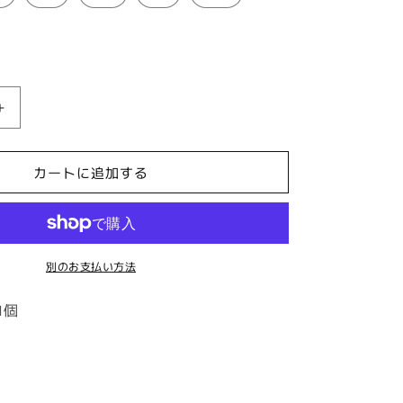
フ
ラ
ケ
カートに追加する
イ
キ
ア
ロ
別のお支払い方法
ハ
シ
1個
ャ
ツ
長
袖
【長