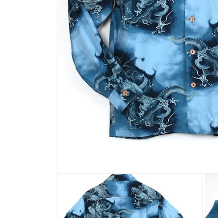
モ
ー
ダ
ル
で