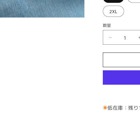
2XL
数量
フ
ラ
ケ
イ
キ
ア
ロ
ハ
シ
低在庫：残り
ャ
ツ
長
袖
【長