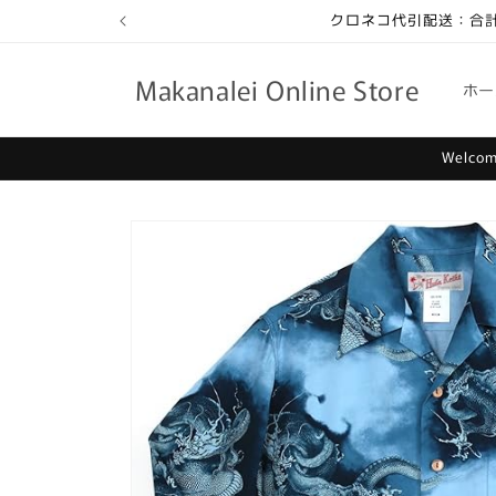
コンテ
クロネコ代引配送：合計
ンツに
進む
Makanalei Online Store
ホー
Welcome
商品情
報にス
キップ