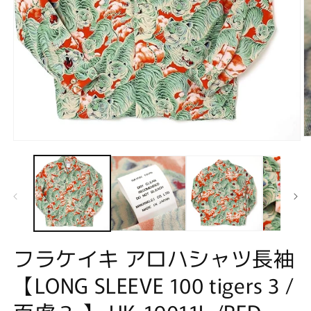
モ
ー
ダ
ル
で
メ
デ
ィ
ア
フラケイキ アロハシャツ長袖
(2
(1)
を
【LONG SLEEVE 100 tigers 3 /
開
く