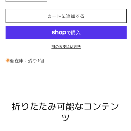
ラ
ラ
ケ
ケ
カートに追加する
イ
イ
キ
キ
ア
ア
ロ
ロ
別のお支払い方法
ハ
ハ
シ
シ
低在庫：残り1個
ャ
ャ
ツ
ツ
長
長
袖
袖
【LONG
【LONG
SLEEVE
SLEEVE
100
100
折りたたみ可能なコンテン
tigers
tigers
ツ
3
3
/
/
百
百