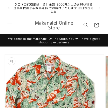
コンテ
クロネコ代引配送：合計金額15000円以上のお買い物で
ンツに
送料＆代引き手数料無料 でお届けいたします ※日本国内
進む
のみ
カ
Makanalei Online
ー
Store
ト
Welcome to the Makanalei Online Store. You will have a great
shopping experience
商品情
報にス
キップ