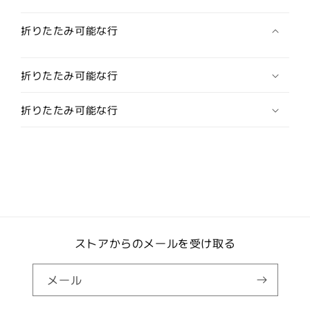
虎
虎
３
３
折りたたみ可能な行
】
】
HK-
HK-
19011L
19011L
折りたたみ可能な行
/RED
/RED
の
の
折りたたみ可能な行
数
数
量
量
を
を
減
増
ら
や
す
す
ストアからのメールを受け取る
メール