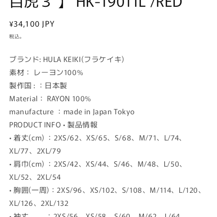
百虎３ 】 HK-19011L /RED
通
¥34,100 JPY
常
税込。
価
格
ブランド: HULA KEIKI(フラケイキ)
素材： レーヨン100%
製作国 : ：日本製
Material： RAYON 100%
manufacture ：made in Japan Tokyo
PRODUCT INFO • 製品情報
• 着丈(cm) ：2XS/62、XS/65、S/68、M/71、L/74、
XL/77、2XL/79
• 肩巾(cm) ：2XS/42、XS/44、S/46、M/48、L/50、
XL/52、2XL/54
• 胸囲(一周)：2XS/96、XS/102、S/108、M/114、L/120、
XL/126、2XL/132
• 袖丈 ：2XS/56、XS/58、S/60、M/62、L/64、