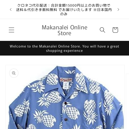
コンテ
クロネコ代引配送：合計金額15000円以上のお買い物で
ンツに
送料＆代引き手数料無料 でお届けいたします ※日本国内
進む
のみ
カ
Makanalei Online
ー
Store
ト
Welcome to the Makanalei Online Store. You will have a great
shopping experience
商品情
報にス
キップ