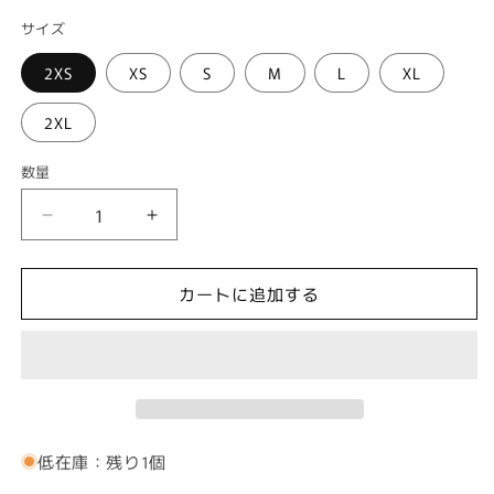
サイズ
2XS
XS
S
M
L
XL
2XL
数量
フ
フ
ラ
ラ
ケ
ケ
カートに追加する
イ
イ
キ
キ
ア
ア
ロ
ロ
ハ
ハ
シ
シ
低在庫：残り1個
ャ
ャ
ツ
ツ