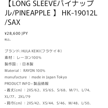
【LONG SLEEVEパイナップ
開
く
ル/PINEAPPLE 】 HK-19012L
/SAX
通
¥28,600 JPY
常
税込。
価
格
ブランド: HULA KEIKI(フラケイキ)
素材： レーヨン100%
製作国 : ：日本製
Material： RAYON 100%
manufacture ：made in Japan Tokyo
PRODUCT INFO • 製品情報
• 着丈(cm) ：2XS/62、XS/65、S/68、M/71、L/74、
XL/77、2XL/79
• 肩巾(cm) ：2XS/42、XS/44、S/46、M/48、L/50、