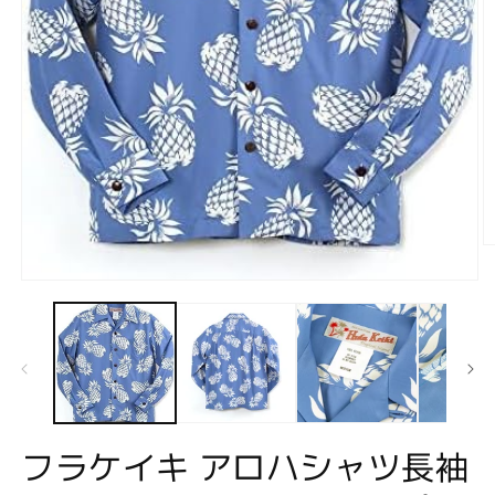
モ
ー
ダ
ル
で
メ
デ
ィ
(2
ア
フラケイキ アロハシャツ長袖
(1)
を