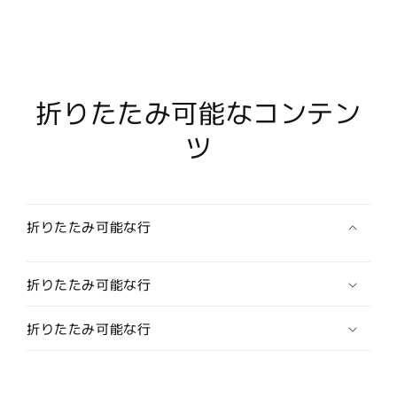
長
長
袖
袖
【LONG
【LONG
SLEEVE
SLEEVE
折りたたみ可能なコンテン
パ
パ
イ
イ
ツ
ナ
ナ
ッ
ッ
プ
プ
ル/PINEAPPLE
ル/PINEAPPLE
折りたたみ可能な行
】
】
HK-
HK-
19012L
19012L
折りたたみ可能な行
/SAX
/SAX
の
の
数
数
折りたたみ可能な行
量
量
を
を
減
増